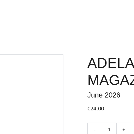
Home
Adelaide Literar
ADELA
MAGAZ
June 2026
€24.00
-
+