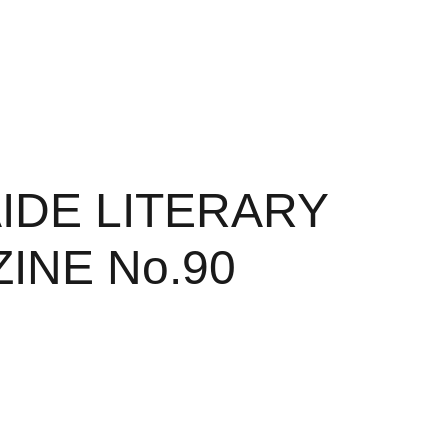
y Magazine
ALM Back Issues
Contact
IDE LITERARY
INE No.90