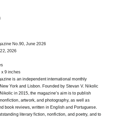
gazine No.90, June 2026
 22, 2026
es
6 x 9 inches
azine is an independent international monthly
n New York and Lisbon. Founded by Stevan V. Nikolic
ikolic in 2015, the magazine’s aim is to publish
n, nonfiction, artwork, and photography, as well as
 and book reviews, written in English and Portuguese.
standing literary fiction, nonfiction, and poetry, and to