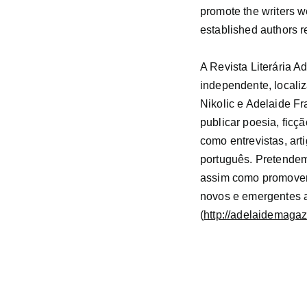
promote the writers w
established authors r
A Revista Literária A
independente, locali
Nikolic e Adelaide Fr
publicar poesia, ficçã
como entrevistas, arti
português. Pretendem
assim como promover 
novos e emergentes a 
(
http://adelaidemagaz